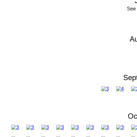
See 
Au
Sep
Oc