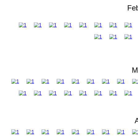
Fe
M
A